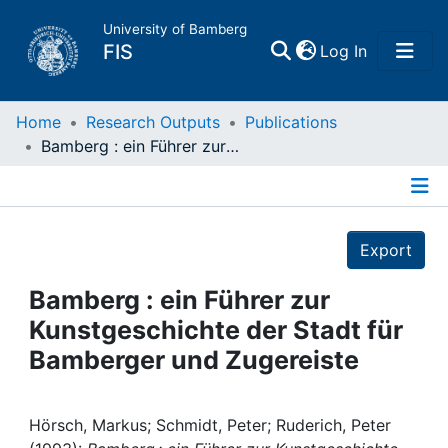
University of Bamberg
(current)
FIS
Log In
Home
Home
Research Outputs
Publications
Bamberg : ein Führer zur Kunstgeschichte der Stadt für Bamberger und Zugereiste
Publications
Details
Research Data
Export
Projects
Bamberg : ein Führer zur
Kunstgeschichte der Stadt für
People
Bamberger und Zugereiste
Institutions
Hörsch, Markus; Schmidt, Peter; Ruderich, Peter