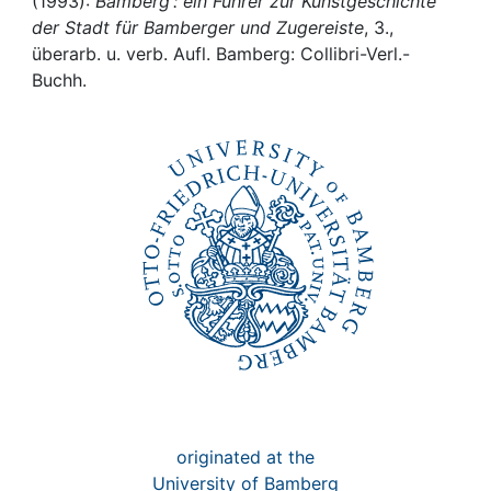
Awards
(1993):
Bamberg : ein Führer zur Kunstgeschichte
der Stadt für Bamberger und Zugereiste
, 3.,
überarb. u. verb. Aufl. Bamberg: Collibri-Verl.-
My FIS
Buchh.
Help
originated at the
University of Bamberg