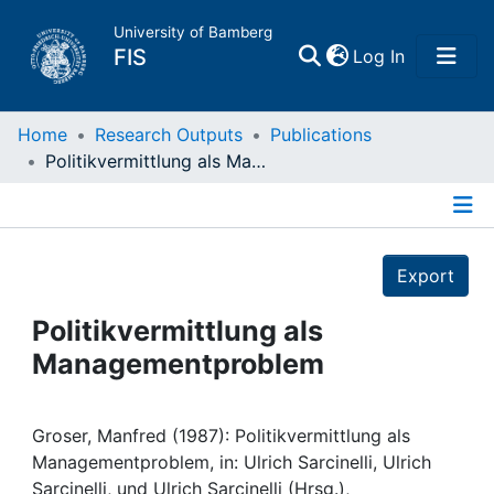
University of Bamberg
(current)
FIS
Log In
Home
Home
Research Outputs
Publications
Politikvermittlung als Managementproblem
Publications
Details
Research Data
Export
Projects
Politikvermittlung als
Managementproblem
People
Institutions
Groser, Manfred (1987): Politikvermittlung als
Managementproblem, in: Ulrich Sarcinelli, Ulrich
Sarcinelli, und Ulrich Sarcinelli (Hrsg.),