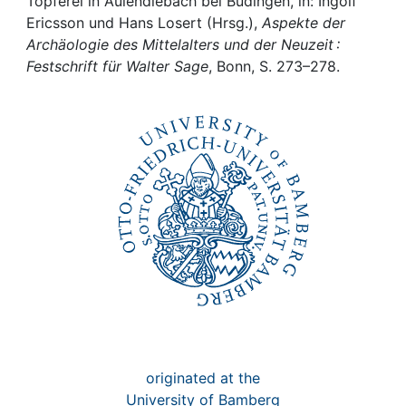
Awards
Töpferei in Aulendiebach bei Büdingen, in: Ingolf
Ericsson und Hans Losert (Hrsg.),
Aspekte der
Archäologie des Mittelalters und der Neuzeit :
My FIS
Festschrift für Walter Sage
, Bonn, S. 273–278.
Help
originated at the
University of Bamberg