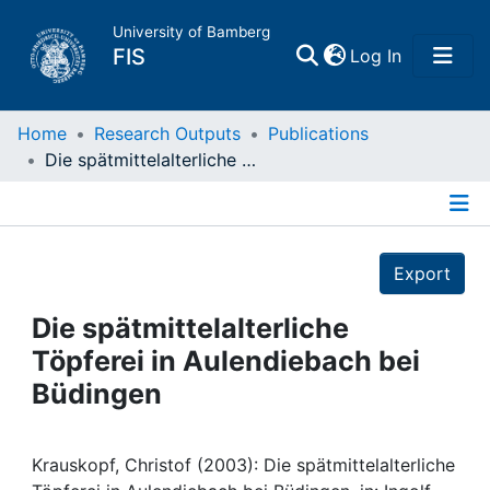
University of Bamberg
(current)
FIS
Log In
Home
Home
Research Outputs
Publications
Die spätmittelalterliche Töpferei in Aulendiebach bei Büdingen
Publications
Details
Research Data
Export
Projects
Die spätmittelalterliche
Töpferei in Aulendiebach bei
People
Büdingen
Institutions
Krauskopf, Christof (2003): Die spätmittelalterliche