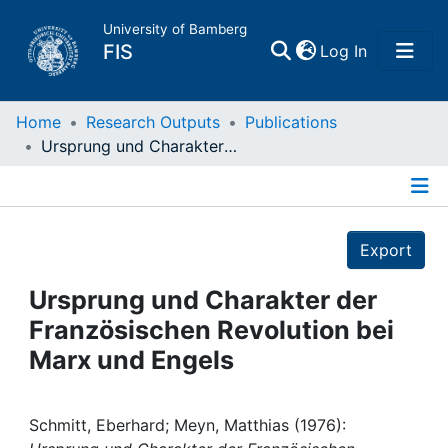
University of Bamberg
(current)
FIS
Log In
Home
Home
Research Outputs
Publications
Ursprung und Charakter der Französischen Revolution bei Marx und Engels
Publications
Details
Research Data
Export
Projects
Ursprung und Charakter der
Französischen Revolution bei
People
Marx und Engels
Institutions
Schmitt, Eberhard; Meyn, Matthias (1976):