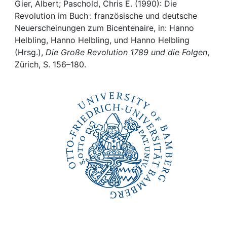
Awards
Gier, Albert; Paschold, Chris E. (1990): Die
Revolution im Buch : französische und deutsche
My FIS
Neuerscheinungen zum Bicentenaire, in: Hanno
Helbling, Hanno Helbling, und Hanno Helbling
(Hrsg.),
Die Große Revolution 1789 und die Folgen
,
Help
Zürich, S. 156–180.