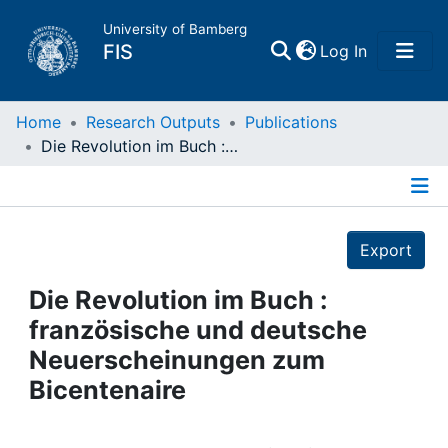
University of Bamberg
(current)
FIS
Log In
Home
Home
Research Outputs
Publications
Die Revolution im Buch : französische und deutsche Neuerscheinungen zum Bicentenaire
Publications
Details
Research Data
Export
Projects
Die Revolution im Buch :
französische und deutsche
People
Neuerscheinungen zum
Bicentenaire
Institutions