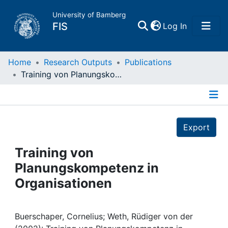
University of Bamberg
(current)
FIS
Log In
Home
Home
Research Outputs
Publications
Training von Planungskompetenz in Organisationen
Publications
Details
Research Data
Export
Projects
Training von
Planungskompetenz in
People
Organisationen
Institutions
Buerschaper, Cornelius; Weth, Rüdiger von der