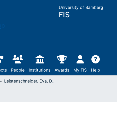
University of Bamberg
FIS
ects
People
Institutions
Awards
My FIS
Help
Leistenschneider, Eva, Die französische Königsgrablege Saint-Denis : Strategien monarchischer Repräsentation 1223 - 1461. - Weimar, 2008