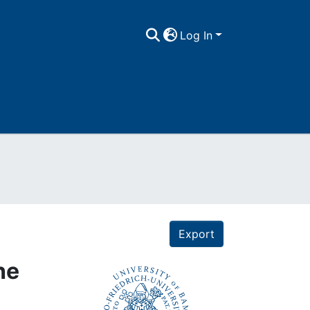
Log In
Export
he