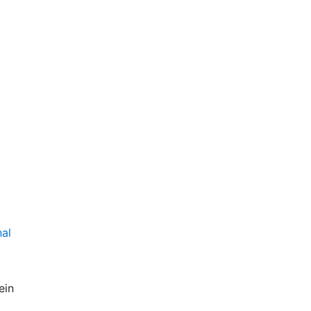
nal
ein