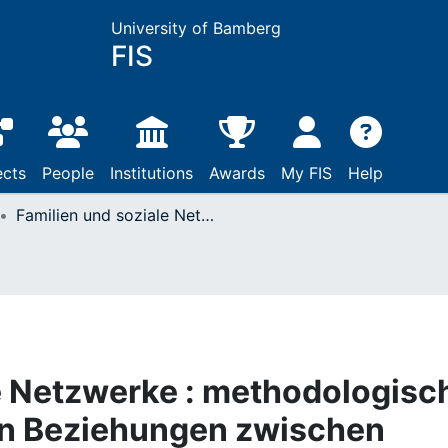
University of Bamberg
FIS
ects
People
Institutions
Awards
My FIS
Help
Familien und soziale Netzwerke : methodologische Überlegungen zu den Beziehungen zwischen Familien unterschiedlicher ethnischer Herkunft
e Netzwerke : methodologisc
n Beziehungen zwischen