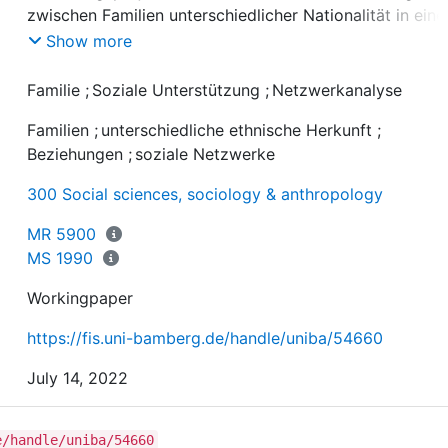
zwischen Familien unterschiedlicher Nationalität in ein
Show more
In der gängigen Forschungsliteratur wurden deutsche u
Familie
;
Soziale Unterstützung
;
Netzwerkanalyse
nicht-deutsche Familien und ihre
Familien
;
unterschiedliche ethnische Herkunft
;
(Unterstützungs-)Netzwerke getrennt untersucht. Eine
Beziehungen
;
soziale Netzwerke
„grenzüberschreitende“ Netzwerkanalyse wurde bisher
entweder als nicht angehbar oder aber der potentielle
300 Social sciences, sociology & anthropology
Ertrag als gering angesehen. Die sozialen Tatsachen
sprechen dafür, daß es durchaus Kontakte zwischen di
MR 5900
Familien gibt. Es gilt deshalb im Rahmen dieser Vorstud
MS 1990
diese Hypothese mittels eines geeigneten
Workingpaper
Forschungsdesigns und damit verbundener
Forschungsfragen zu prüfen.
https://fis.uni-bamberg.de/handle/uniba/54660
July 14, 2022
e/handle/uniba/54660