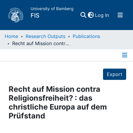
University of Bamberg
(current)
FIS
Log In
Home
Home
Research Outputs
Publications
Recht auf Mission contra Religionsfreiheit? : das christliche Europa auf dem Prüfstand
Publications
Details
Research Data
Export
Projects
Recht auf Mission contra
Religionsfreiheit? : das
People
christliche Europa auf dem
Prüfstand
Institutions