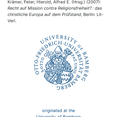
Awards
Krämer, Peter; Hierold, Alfred E. (Hrsg.) (2007):
Recht auf Mission contra Religionsfreiheit? : das
My FIS
christliche Europa auf dem Prüfstand
, Berlin: Lit-
Verl.
Help
originated at the
University of Bamberg