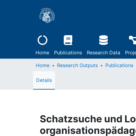
Home
Publications
Research Data
Proj
Home
Research Outputs
Publications
Details
Schatzsuche und Log
organisationspäda