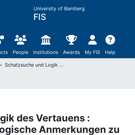
University of Bamberg
FIS
ects
People
Institutions
Awards
My FIS
Help
Schatzsuche und Logik des Vertauens : organisationspädagogische Anmerkungen zu einer Neukonstitution der Schulaufsicht
ik des Vertauens :
gogische Anmerkungen zu