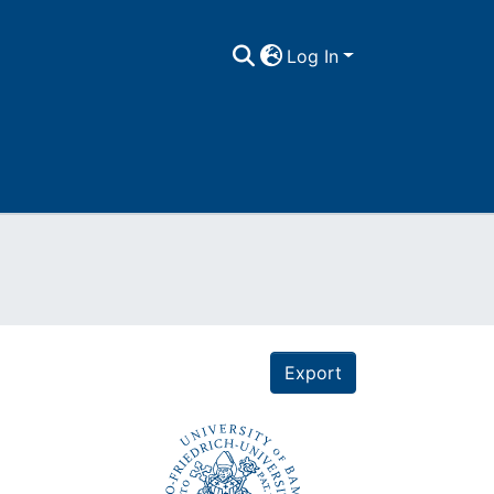
Log In
Export