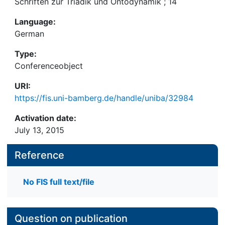
Schriften zur Triadik und Ontodynamik ; 14
Language:
German
Type:
Conferenceobject
URI:
https://fis.uni-bamberg.de/handle/uniba/32984
Activation date:
July 13, 2015
Reference
No FIS full text/file
Question on publication