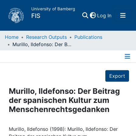
University of Bamberg
(current)
FIS
Log In
Home
Home
Research Outputs
Publications
Murillo, Ildefonso: Der Beitrag der spanischen Kultur zum Menschenrechtsgedanken
Publications
Details
Research Data
Export
Projects
Murillo, Ildefonso: Der Beitrag
der spanischen Kultur zum
People
Menschenrechtsgedanken
Institutions
Murillo, Ildefonso (1998): Murillo, Ildefonso: Der