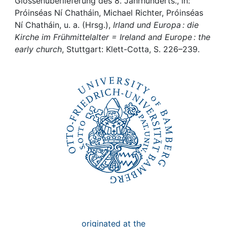
Awards
Glossenüberlieferung des 8. Jahrhunderts., in:
Próinséas Ní Chatháin, Michael Richter, Próinséas
Ní Chatháin, u. a. (Hrsg.),
Irland und Europa : die
My FIS
Kirche im Frühmittelalter = Ireland and Europe : the
early church
, Stuttgart: Klett-Cotta, S. 226–239.
Help
originated at the