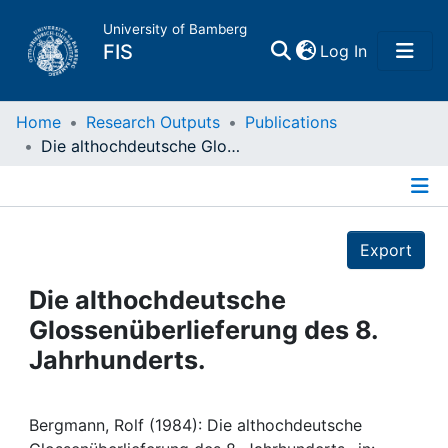
University of Bamberg
(current)
FIS
Log In
Home
Home
Research Outputs
Publications
Die althochdeutsche Glossenüberlieferung des 8. Jahrhunderts.
Publications
Details
Research Data
Export
Projects
Die althochdeutsche
Glossenüberlieferung des 8.
People
Jahrhunderts.
Institutions
Bergmann, Rolf (1984): Die althochdeutsche