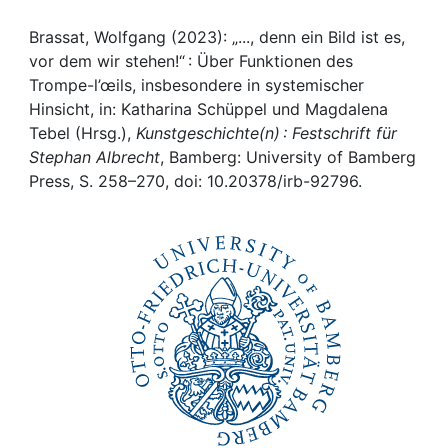
Awards
Brassat, Wolfgang (2023): „..., denn ein Bild ist es,
My FIS
vor dem wir stehen!“ : Über Funktionen des
Trompe-l’œils, insbesondere in systemischer
Help
Hinsicht, in: Katharina Schüppel und Magdalena
Tebel (Hrsg.),
Kunstgeschichte(n) : Festschrift für
Stephan Albrecht
, Bamberg: University of Bamberg
Press, S. 258–270, doi: 10.20378/irb-92796.