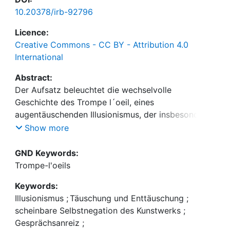
10.20378/irb-92796
Licence:
Creative Commons - CC BY - Attribution 4.0
International
Abstract:
Der Aufsatz beleuchtet die wechselvolle
Geschichte des Trompe l´oeil, eines
augentäuschenden Illusionismus, der insbesondere
in der Malerei realisiert wurde. Nach einer
Show more
sprunghaften Entwicklung und weiten Verbreitung
in der hellenistischen und römischen Kunst wurde
GND Keywords:
der Illusionismus von den Kirchenvätern abgelehnt,
Trompe-l'oeils
lebte aber seit dem 13. Jhd. wieder auf. Seinen
Keywords:
Höhepunkt erreichte er im 17. Jhd., in dem die
Illusionismus
;
Täuschung und Enttäuschung
;
handwerkliche Spitzenleistung der täuschend echt
scheinbare Selbstnegation des Kunstwerks
;
wirkenden Darstellung aber auch bereits als trivial
Gesprächsanreiz
;
bewertet wurde - eine Aufassung, die sich in der