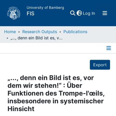
University of Bamberg
(current)
FIS
Log In
Home
Home
Research Outputs
Publications
„..., denn ein Bild ist es, vor dem wir stehen!“ : Über Funktionen des Trompe-l'œils, insbesondere in systemischer Hinsicht
Publications
Details
Research Data
Export
Projects
„..., denn ein Bild ist es, vor
dem wir stehen!“ : Über
People
Funktionen des Trompe-l'œils,
insbesondere in systemischer
Institutions
Hinsicht