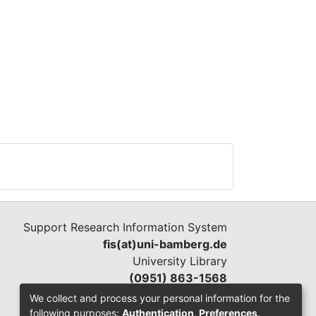
rch
en.
zen
them
 goal
hat
ing.
spekt
n in
n
an
zur
t -
ns
on
.
n
Support Research Information System
fis(at)uni-bamberg.de
RP-
University Library
th
(0951) 863-1568
d on
gen
We collect and process your personal information for the
ich
following purposes:
Authentication, Preferences,