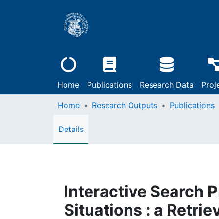
Home
Publications
Research Data
Proj
Home
Research Outputs
Publications
Details
Interactive Search 
Situations : a Retri