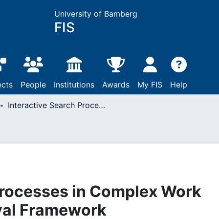
University of Bamberg
FIS
ects
People
Institutions
Awards
My FIS
Help
Interactive Search Processes in Complex Work Situations : a Retrieval Framework
Processes in Complex Work
eval Framework