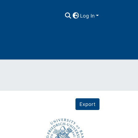
Log In
Export