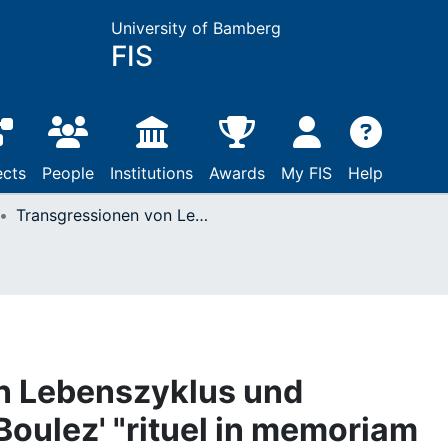
University of Bamberg
FIS
ects
People
Institutions
Awards
My FIS
Help
Transgressionen von Lebenszyklus und Lebenswerk: Pierre Boulez' "rituel in memoriam Bruno Maderna" (1974/75)
n Lebenszyklus und
Boulez' "rituel in memoriam