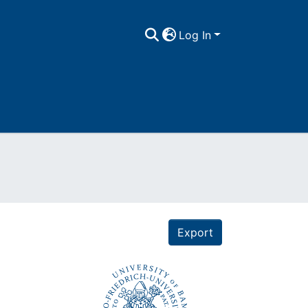
Log In
Export