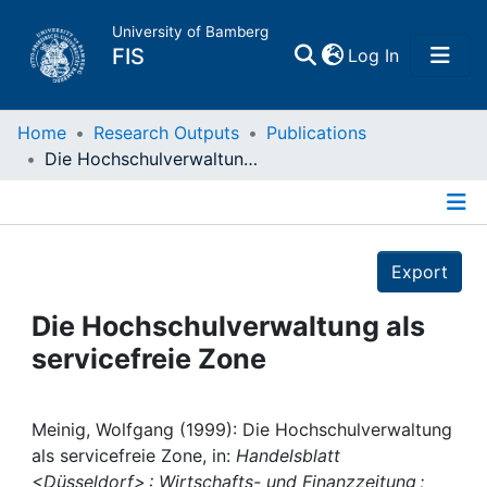
University of Bamberg
(current)
FIS
Log In
Home
Home
Research Outputs
Publications
Die Hochschulverwaltung als servicefreie Zone
Publications
Details
Research Data
Export
Projects
Die Hochschulverwaltung als
servicefreie Zone
People
Institutions
Meinig, Wolfgang (1999): Die Hochschulverwaltung
als servicefreie Zone, in:
Handelsblatt
<Düsseldorf> : Wirtschafts- und Finanzzeitung ;