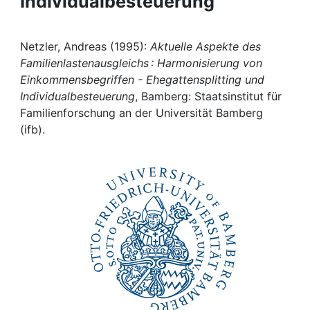
Individualbesteuerung
Awards
My FIS
Netzler, Andreas (1995):
Aktuelle Aspekte des
Familienlastenausgleichs : Harmonisierung von
Help
Einkommensbegriffen - Ehegattensplitting und
Individualbesteuerung
, Bamberg: Staatsinstitut für
Familienforschung an der Universität Bamberg
(ifb).