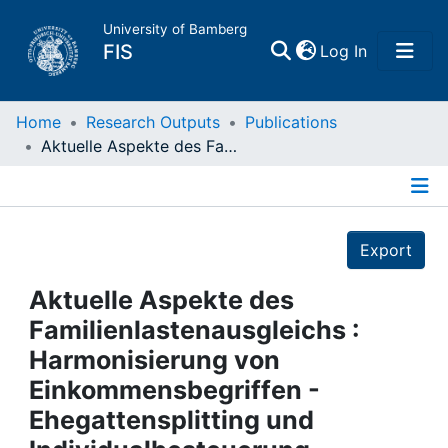
University of Bamberg
(current)
FIS
Log In
Home
Home
Research Outputs
Publications
Aktuelle Aspekte des Familienlastenausgleichs : Harmonisierung von Einkommensbegriffen - Ehegattensplitting und Individualbesteuerung
Publications
Details
Research Data
Export
Projects
Aktuelle Aspekte des
Familienlastenausgleichs :
People
Harmonisierung von
Einkommensbegriffen -
Institutions
Ehegattensplitting und