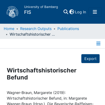
University of Bamberg
(current)
FIS
Log In
Home
Home
Research Outputs
Publications
Wirtschaftshistorischer Befund
Publications
Details
Research Data
Export
Projects
Wirtschaftshistorischer
Befund
People
Institutions
Wagner-Braun, Margarete (2019):
Wirtschaftshistorischer Befund, in: Margarete
Wagner-Braun (Hrsg.),
Die Bayerische Raiffeisen-