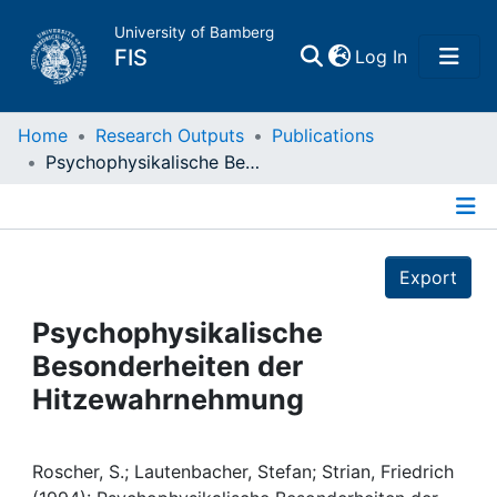
University of Bamberg
(current)
FIS
Log In
Home
Home
Research Outputs
Publications
Psychophysikalische Besonderheiten der Hitzewahrnehmung
Publications
Details
Research Data
Export
Projects
Psychophysikalische
Besonderheiten der
People
Hitzewahrnehmung
Institutions
Roscher, S.; Lautenbacher, Stefan; Strian, Friedrich