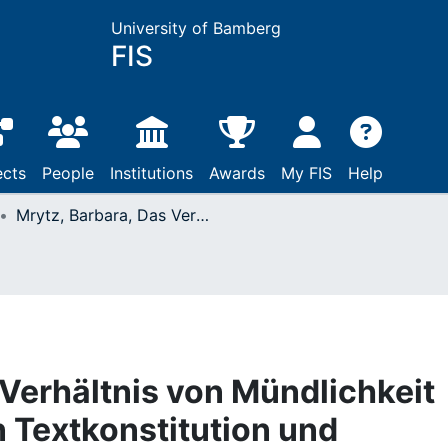
University of Bamberg
FIS
ects
People
Institutions
Awards
My FIS
Help
Mrytz, Barbara, Das Verhältnis von Mündlichkeit und Schriftlichkeit in Textkonstitution und Tradierung der Balladen des Child-Korpus: Frankfurt am Main, 1991
 Verhältnis von Mündlichkeit
in Textkonstitution und