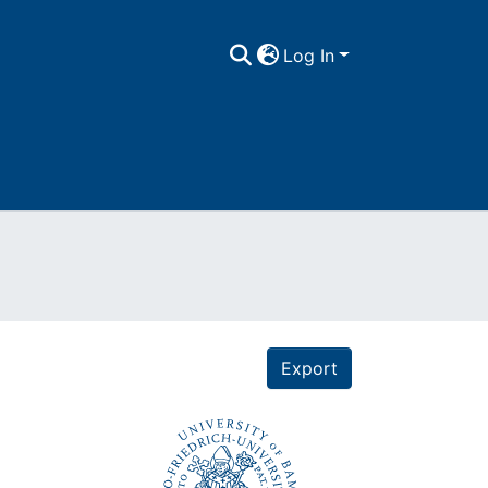
Log In
Export