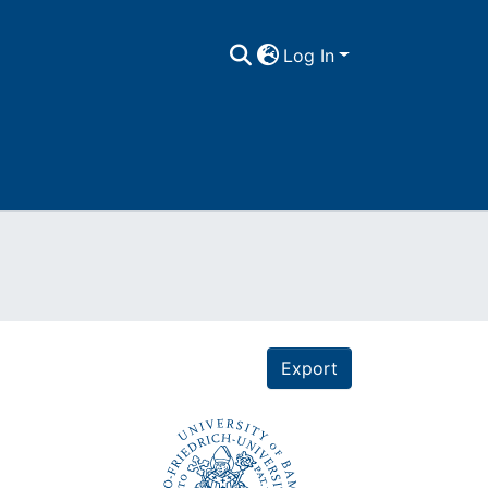
Log In
Export