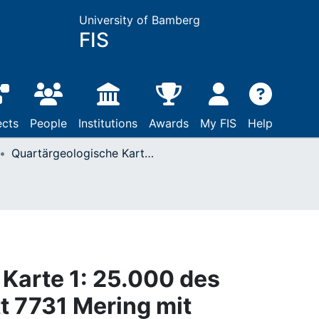
University of Bamberg
FIS
ects
People
Institutions
Awards
My FIS
Help
Quartärgeologische Karte 1: 25.000 des Wertachtals auf Blatt 7731 Mering mit Erläuterungen : Kartierungsergebnisse aus den Jahren 2009 und 2010
Karte 1: 25.000 des
t 7731 Mering mit