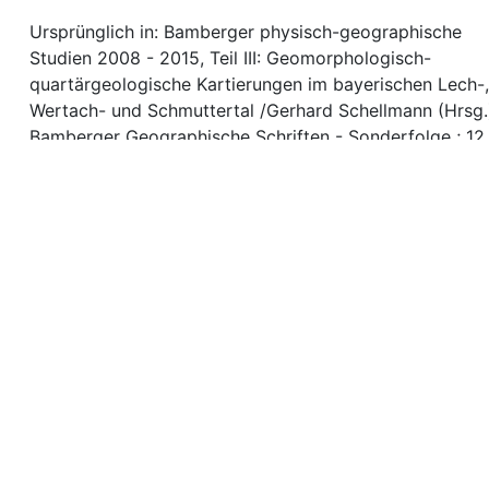
Ursprünglich in: Bamberger physisch-geographische
Studien 2008 - 2015, Teil III: Geomorphologisch-
quartärgeologische Kartierungen im bayerischen Lech-
Wertach- und Schmuttertal /Gerhard Schellmann (Hrsg.)
Bamberger Geographische Schriften - Sonderfolge ; 12 
Bamberg, 2016, Seite 299-322
2016
German
German Act on Copyright
https://opus4.kobv.de/opus4-
bamberg/frontdoor/index/index/docId/47506
urn:nbn:de:bvb:473-opus4-488182
Contribution to an Articlecollection