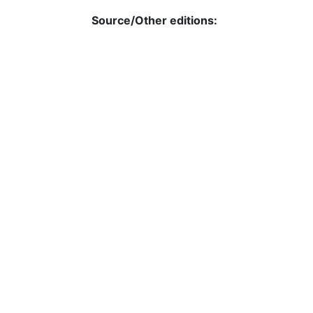
Source/Other editions:
Year of first publication:
Language:
Licence:
URL:
URN:
Type: