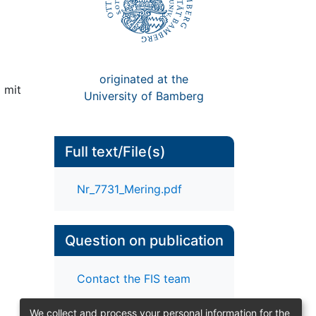
originated at the
 mit
University of Bamberg
Full text/File(s)
Nr_7731_Mering.pdf
Question on publication
Contact the FIS team
We collect and process your personal information for the