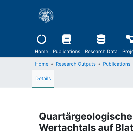
Home
Publications
Research Data
Proj
Home
Research Outputs
Publications
Details
Quartärgeologische 
Wertachtals auf Blat