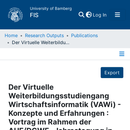
University of Bamberg
(current)
FIS
Log In
Home
Home
Research Outputs
Publications
Der Virtuelle Weiterbildungsstudiengang Wirtschaftsinformatik (VAWi) - Konzepte und Erfahrungen : Vortrag im Rahmen der AUE/DGWF- Jahrestagung in Dresden, 18. und 19. September 2003
Publications
Details
Research Data
Export
Projects
Der Virtuelle
Weiterbildungsstudiengang
People
Wirtschaftsinformatik (VAWi) -
Konzepte und Erfahrungen :
Institutions
Vortrag im Rahmen der