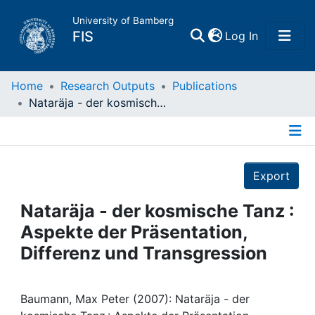
University of Bamberg
(current)
FIS
Log In
Home
Home
Research Outputs
Publications
Nataräja - der kosmische Tanz : Aspekte der Präsentation, Differenz und Transgression
Publications
Details
Research Data
Export
Projects
Nataräja - der kosmische Tanz :
Aspekte der Präsentation,
People
Differenz und Transgression
Institutions
Baumann, Max Peter (2007): Nataräja - der