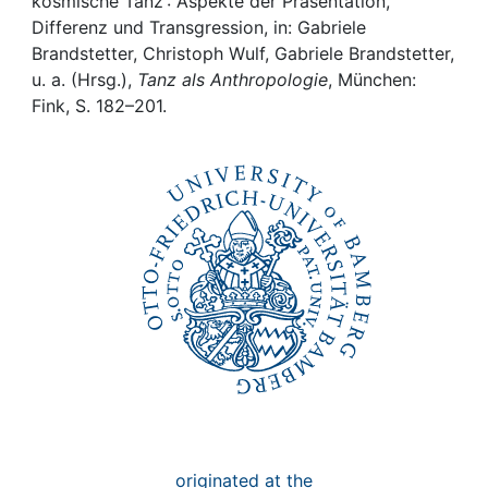
Awards
kosmische Tanz : Aspekte der Präsentation,
Differenz und Transgression, in: Gabriele
Brandstetter, Christoph Wulf, Gabriele Brandstetter,
My FIS
u. a. (Hrsg.),
Tanz als Anthropologie
, München:
Fink, S. 182–201.
Help
originated at the