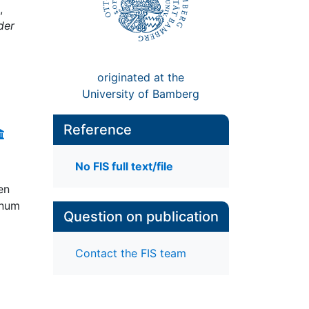
,
der
originated at the
University of Bamberg
Reference
No FIS full text/file
en
inum
Question on publication
Contact the FIS team