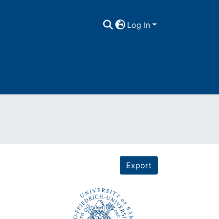
Log In
Export