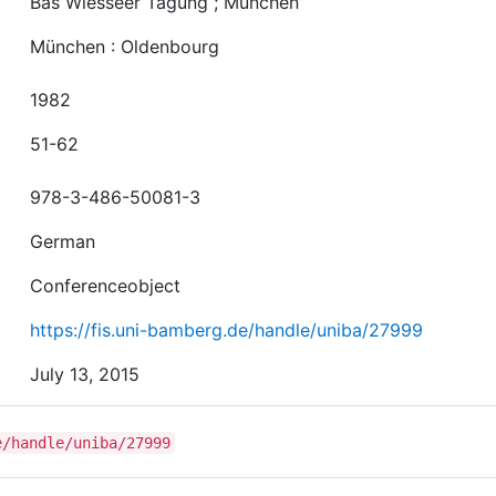
Bas Wiesseer Tagung ; München
München : Oldenbourg
1982
51-62
978-3-486-50081-3
German
Conferenceobject
https://fis.uni-bamberg.de/handle/uniba/27999
July 13, 2015
e/handle/uniba/27999