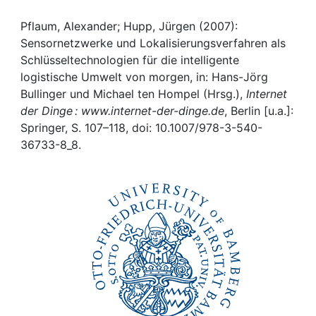
Awards
Pflaum, Alexander; Hupp, Jürgen (2007):
My FIS
Sensornetzwerke und Lokalisierungsverfahren als
Schlüsseltechnologien für die intelligente
Help
logistische Umwelt von morgen, in: Hans-Jörg
Bullinger und Michael ten Hompel (Hrsg.),
Internet
der Dinge : www.internet-der-dinge.de
, Berlin [u.a.]:
Springer, S. 107–118, doi: 10.1007/978-3-540-
36733-8_8.