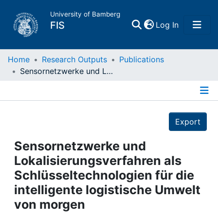
University of Bamberg
(current)
FIS
Log In
Home
Home
Research Outputs
Publications
Sensornetzwerke und Lokalisierungsverfahren als Schlüsseltechnologien für die intelligente logistische Umwelt von morgen
Publications
Details
Research Data
Export
Projects
Sensornetzwerke und
Lokalisierungsverfahren als
People
Schlüsseltechnologien für die
intelligente logistische Umwelt
Institutions
von morgen