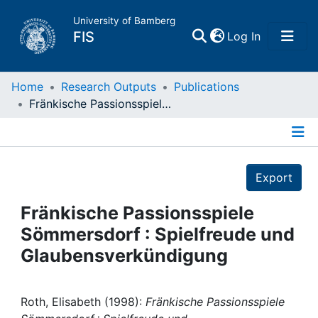
University of Bamberg
(current)
FIS
Log In
Home
Home
Research Outputs
Publications
Fränkische Passionsspiele Sömmersdorf : Spielfreude und Glaubensverkündigung
Publications
Details
Research Data
Export
Projects
Fränkische Passionsspiele
Sömmersdorf : Spielfreude und
People
Glaubensverkündigung
Institutions
Roth, Elisabeth (1998):
Fränkische Passionsspiele