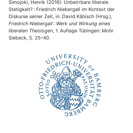
Awards
Simojoki, Henrik (2016): Unbeirrbare liberale
Stetigkeit? : Friedrich Niebergall im Kontext der
My FIS
Diskurse seiner Zeit, in: David Käbisch (Hrsg.),
Friedrich Niebergall : Werk und Wirkung eines
liberalen Theologen
, 1. Auflage Tübingen: Mohr
Help
Siebeck, S. 25–40.