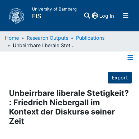
University of Bamberg
(current)
FIS
Log In
Home
Home
Research Outputs
Publications
Unbeirrbare liberale Stetigkeit? : Friedrich Niebergall im Kontext der Diskurse seiner Zeit
Publications
Details
Research Data
Export
Projects
Unbeirrbare liberale Stetigkeit?
: Friedrich Niebergall im
People
Kontext der Diskurse seiner
Zeit
Institutions