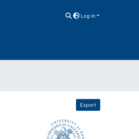
Log In
Export