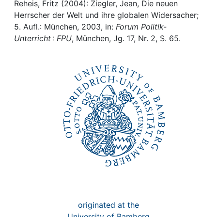
Awards
Reheis, Fritz (2004): Ziegler, Jean, Die neuen
Herrscher der Welt und ihre globalen Widersacher;
My FIS
5. Aufl.: München, 2003, in:
Forum Politik-
Unterricht : FPU
, München, Jg. 17, Nr. 2, S. 65.
Help
originated at the
University of Bamberg