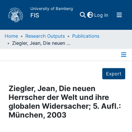
University of Bamberg
(current)
FIS
Log In
Home
Home
Research Outputs
Publications
Ziegler, Jean, Die neuen Herrscher der Welt und ihre globalen Widersacher; 5. Aufl.: München, 2003
Publications
Details
Research Data
Export
Projects
Ziegler, Jean, Die neuen
Herrscher der Welt und ihre
People
globalen Widersacher; 5. Aufl.:
München, 2003
Institutions