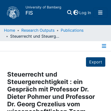
University of Bamberg
(current)
FIS
Log In
Home
Home
Research Outputs
Publications
Steuerrecht und Steuergerechtigkeit : ein Gespräch mit Professor Dr. Dieter Pohmer und Professor Dr. Georg Crezelius vom wissenschaftlichen Team
Publications
Details
Research Data
Export
Projects
Steuerrecht und
Steuergerechtigkeit : ein
People
Gespräch mit Professor Dr.
Dieter Pohmer und Professor
Institutions
Dr. Georg Crezelius vom