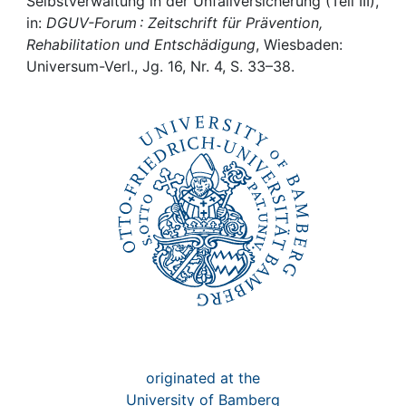
Awards
Selbstverwaltung in der Unfallversicherung (Teil III),
in:
DGUV-Forum : Zeitschrift für Prävention,
Rehabilitation und Entschädigung
, Wiesbaden:
My FIS
Universum-Verl., Jg. 16, Nr. 4, S. 33–38.
Help
originated at the
University of Bamberg