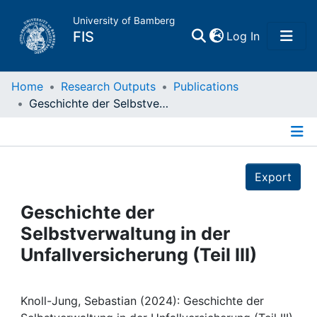
University of Bamberg
(current)
FIS
Log In
Home
Home
Research Outputs
Publications
Geschichte der Selbstverwaltung in der Unfallversicherung (Teil III)
Publications
Details
Research Data
Export
Projects
Geschichte der
Selbstverwaltung in der
People
Unfallversicherung (Teil III)
Institutions
Knoll-Jung, Sebastian (2024): Geschichte der