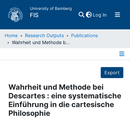
University of Bamberg
(current)
FIS
Log In
Home
Home
Research Outputs
Publications
Wahrheit und Methode bei Descartes : eine systematische Einführung in die cartesische Philosophie
Publications
Details
Research Data
Export
Projects
Wahrheit und Methode bei
Descartes : eine systematische
People
Einführung in die cartesische
Philosophie
Institutions