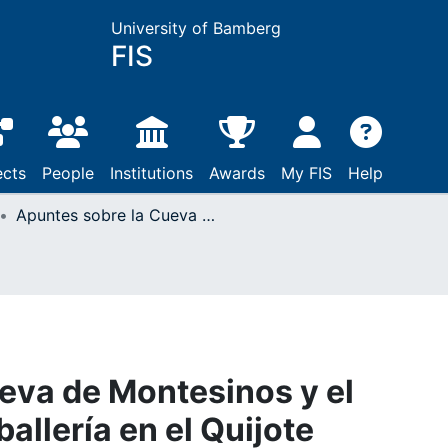
University of Bamberg
FIS
ects
People
Institutions
Awards
My FIS
Help
Apuntes sobre la Cueva de Montesinos y el desencanto de la caballería en el Quijote
eva de Montesinos y el
allería en el Quijote