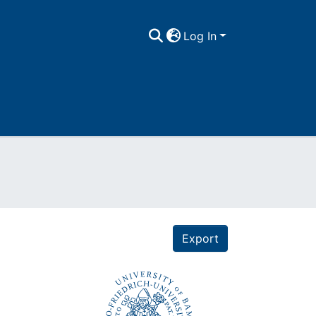
Log In
Export