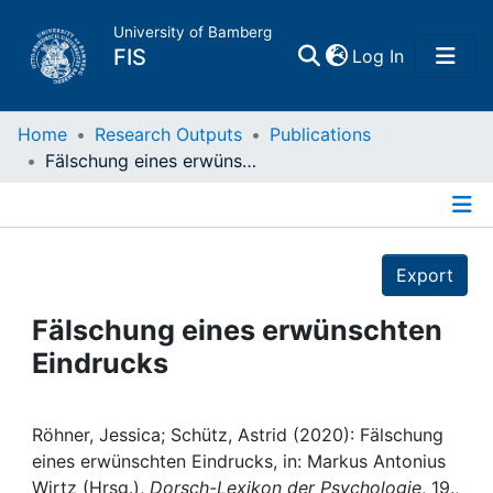
University of Bamberg
(current)
FIS
Log In
Home
Home
Research Outputs
Publications
Fälschung eines erwünschten Eindrucks
Publications
Details
Research Data
Export
Projects
Fälschung eines erwünschten
Eindrucks
People
Institutions
Röhner, Jessica; Schütz, Astrid (2020): Fälschung
eines erwünschten Eindrucks, in: Markus Antonius
Wirtz (Hrsg.),
Dorsch-Lexikon der Psychologie
, 19.,