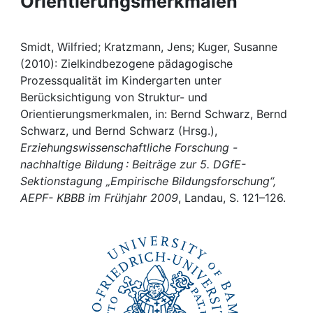
Orientierungsmerkmalen
Awards
My FIS
Smidt, Wilfried; Kratzmann, Jens; Kuger, Susanne
(2010): Zielkindbezogene pädagogische
Help
Prozessqualität im Kindergarten unter
Berücksichtigung von Struktur- und
Orientierungsmerkmalen, in: Bernd Schwarz, Bernd
Schwarz, und Bernd Schwarz (Hrsg.),
Erziehungswissenschaftliche Forschung -
nachhaltige Bildung : Beiträge zur 5. DGfE-
Sektionstagung „Empirische Bildungsforschung“,
AEPF- KBBB im Frühjahr 2009
, Landau, S. 121–126.