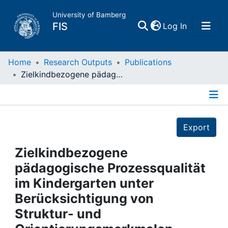
University of Bamberg
(current)
FIS
Log In
Home
Home
Research Outputs
Publications
Zielkindbezogene pädagogische Prozessqualität im Kindergarten unter Berücksichtigung von Struktur- und Orientierungsmerkmalen
Publications
Details
Research Data
Export
Projects
Zielkindbezogene
pädagogische Prozessqualität
People
im Kindergarten unter
Berücksichtigung von
Institutions
Struktur- und