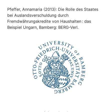
Awards
Pfeffer, Annamaria (2013): Die Rolle des Staates
My FIS
bei Auslandsverschuldung durch
Fremdwährungskredite von Haushalten : das
Help
Beispiel Ungarn, Bamberg: BERG-Verl.