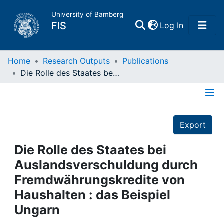
University of Bamberg
(current)
FIS
Log In
Home
Home
Research Outputs
Publications
Die Rolle des Staates bei Auslandsverschuldung durch Fremdwährungskredite von Haushalten : das Beispiel Ungarn
Publications
Details
Research Data
Export
Projects
Die Rolle des Staates bei
Auslandsverschuldung durch
People
Fremdwährungskredite von
Haushalten : das Beispiel
Institutions
Ungarn