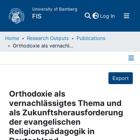
University of Bamberg
(current)
FIS
Log In
Home
Home
Research Outputs
Publications
Orthodoxie als vernachlässigtes Thema und als Zukunftsherausforderung der evangelischen Religionspädagogik in Deutschland
Publications
Details
Research Data
Export
Projects
Orthodoxie als
vernachlässigtes Thema und
People
als Zukunftsherausforderung
der evangelischen
Institutions
Religionspädagogik in