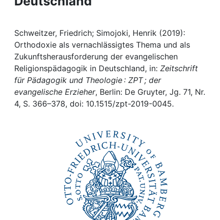
Deutschland
Awards
My FIS
Schweitzer, Friedrich; Simojoki, Henrik (2019):
Orthodoxie als vernachlässigtes Thema und als
Help
Zukunftsherausforderung der evangelischen
Religionspädagogik in Deutschland, in:
Zeitschrift
für Pädagogik und Theologie : ZPT ; der
evangelische Erzieher
, Berlin: De Gruyter, Jg. 71, Nr.
4, S. 366–378, doi: 10.1515/zpt-2019-0045.