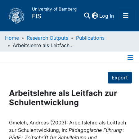
University of Bamberg
(current)
FIS
Log In
Home
Home
Research Outputs
Publications
Arbeitslehre als Leitfach zur Schulentwicklung
Publications
Details
Research Data
Export
Projects
Arbeitslehre als Leitfach zur
Schulentwicklung
People
Institutions
Gmelch, Andreas (2003): Arbeitslehre als Leitfach
zur Schulentwicklung, in:
Pädagogische Führung :
PädF ; Zeitschrift für Schulleitung und