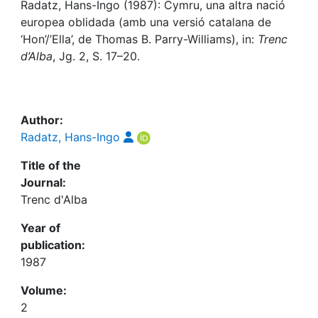
Awards
Radatz, Hans-Ingo (1987): Cymru, una altra nació
europea oblidada (amb una versió catalana de
My FIS
‘Hon’/’Ella’, de Thomas B. Parry-Williams), in:
Trenc
d’Alba
, Jg. 2, S. 17–20.
Help
Author:
Radatz, Hans-Ingo
Title of the
Journal:
Trenc d'Alba
Year of
publication:
1987
Volume:
2