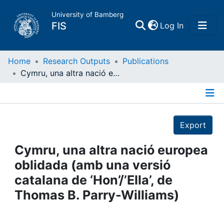
University of Bamberg
(current)
FIS
Log In
Home
Home
Research Outputs
Publications
Cymru, una altra nació europea oblidada (amb una versió catalana de ‘Hon’/’Ella’, de Thomas B. Parry-Williams)
Publications
Details
Research Data
Export
Projects
Cymru, una altra nació europea
oblidada (amb una versió
People
catalana de ‘Hon’/’Ella’, de
Thomas B. Parry-Williams)
Institutions