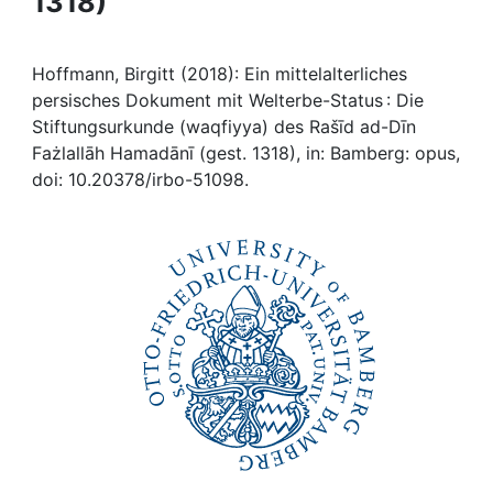
1318)
Awards
My FIS
Hoffmann, Birgitt (2018): Ein mittelalterliches
persisches Dokument mit Welterbe-Status : Die
Help
Stiftungsurkunde (waqfiyya) des Rašīd ad-Dīn
Fażlallāh Hamadānī (gest. 1318), in: Bamberg: opus,
doi: 10.20378/irbo-51098.