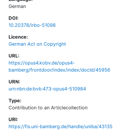
German
DOI:
10.20378/irbo-51098
Licence:
German Act on Copyright
URL:
https://opus4.kobv.de/opus4-
bamberg/frontdoor/index/index/docId/45956
URN:
urn:nbn:de:bvb:473-opus4-510984
Type:
Contribution to an Articlecollection
URI:
https://fis.uni-bamberg.de/handle/uniba/43135