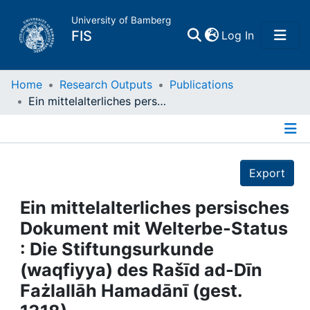
University of Bamberg
(current)
FIS
Log In
Home
Home
Research Outputs
Publications
Ein mittelalterliches persisches Dokument mit Welterbe-Status : Die Stiftungsurkunde (waqfiyya) des Rašīd ad-Dīn Fażlallāh Hamadānī (gest. 1318)
Publications
Details
Research Data
Export
Projects
Ein mittelalterliches persisches
Dokument mit Welterbe-Status
People
: Die Stiftungsurkunde
(waqfiyya) des Rašīd ad-Dīn
Institutions
Fażlallāh Hamadānī (gest.