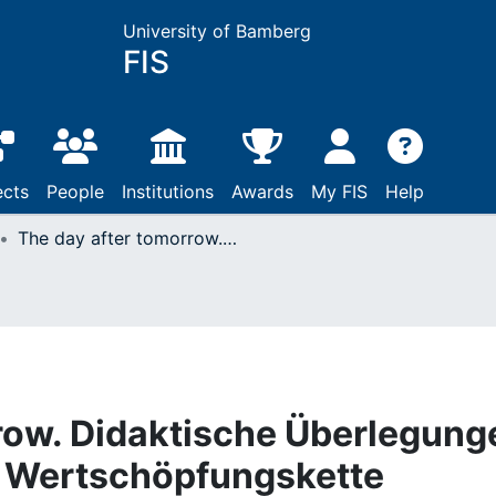
University of Bamberg
FIS
ects
People
Institutions
Awards
My FIS
Help
The day after tomorrow. Didaktische Überlegungen zur andragogischen Wertschöpfungskette
row. Didaktische Überlegung
 Wertschöpfungskette