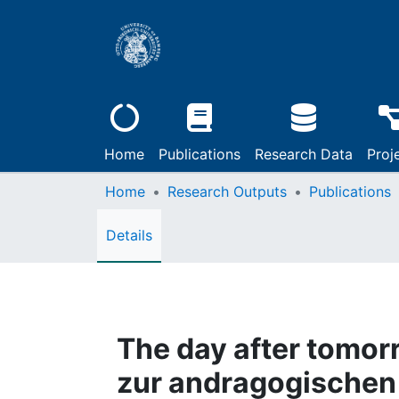
Home
Publications
Research Data
Proj
Home
Research Outputs
Publications
Details
The day after tomor
zur andragogischen