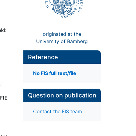
eld:
originated at the
University of Bamberg
Reference
No FIS full text/file
;
Question on publication
DFfE
Contact the FIS team