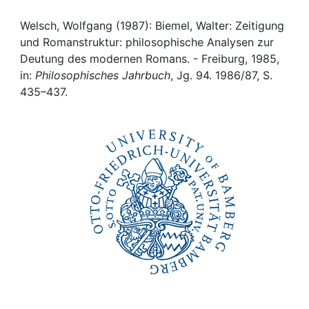
Awards
Welsch, Wolfgang (1987): Biemel, Walter: Zeitigung
My FIS
und Romanstruktur: philosophische Analysen zur
Deutung des modernen Romans. - Freiburg, 1985,
Help
in:
Philosophisches Jahrbuch
, Jg. 94. 1986/87, S.
435–437.