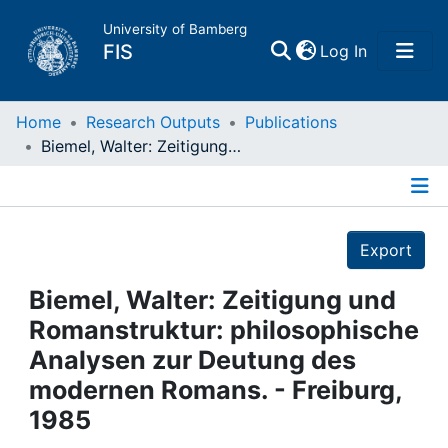
University of Bamberg
(current)
FIS
Log In
Home
Home
Research Outputs
Publications
Biemel, Walter: Zeitigung und Romanstruktur: philosophische Analysen zur Deutung des modernen Romans. - Freiburg, 1985
Publications
Details
Research Data
Export
Projects
Biemel, Walter: Zeitigung und
Romanstruktur: philosophische
People
Analysen zur Deutung des
modernen Romans. - Freiburg,
Institutions
1985