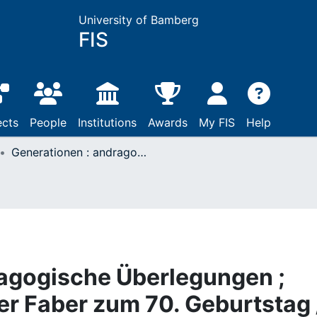
University of Bamberg
FIS
ects
People
Institutions
Awards
My FIS
Help
Generationen : andragogische Überlegungen ; Festschrift für Werner Faber zum 70. Geburtstag / Vorwort
ragogische Überlegungen ;
er Faber zum 70. Geburtstag 