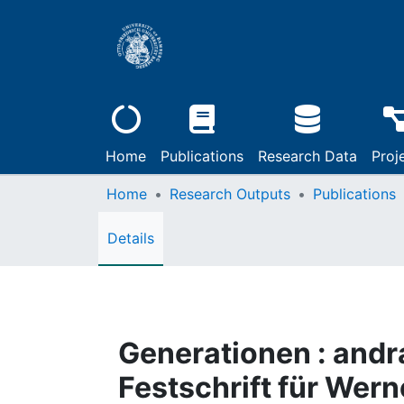
Home
Publications
Research Data
Proj
Home
Research Outputs
Publications
Details
Generationen : and
Festschrift für Wern