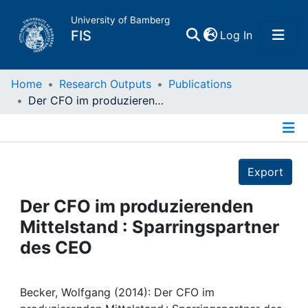
University of Bamberg
(current)
FIS
Log In
Home
Home
Research Outputs
Publications
Der CFO im produzierenden Mittelstand : Sparringspartner des CEO
Publications
Details
Research Data
Export
Projects
Der CFO im produzierenden
Mittelstand : Sparringspartner
People
des CEO
Institutions
Becker, Wolfgang (2014): Der CFO im