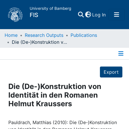
University of Bamberg
(current)
FIS
Log In
Home
Home
Research Outputs
Publications
Die (De-)Konstruktion von Identität in den Romanen Helmut Kraussers
Publications
Details
Research Data
Export
Projects
Die (De-)Konstruktion von
Identität in den Romanen
People
Helmut Kraussers
Institutions
Pauldrach, Matthias (2010): Die (De-)Konstruktion