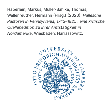
Awards
Häberlein, Markus; Müller-Bahlke, Thomas;
My FIS
Wellenreuther, Hermann (Hrsg.) (2020):
Hallesche
Pastoren in Pennsylvania, 1743–1825 : eine kritische
Help
Quellenedition zu ihrer Amtstätigkeit in
Nordamerika
, Wiesbaden: Harrassowitz.