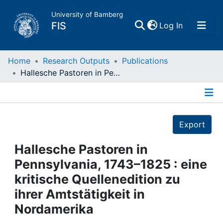
University of Bamberg
(current)
FIS
Log In
Home
Home
Research Outputs
Publications
Hallesche Pastoren in Pennsylvania, 1743–1825 : eine kritische Quellenedition zu ihrer Amtstätigkeit in Nordamerika
Publications
Details
Research Data
Export
Projects
Hallesche Pastoren in
Pennsylvania, 1743–1825 : eine
People
kritische Quellenedition zu
ihrer Amtstätigkeit in
Institutions
Nordamerika