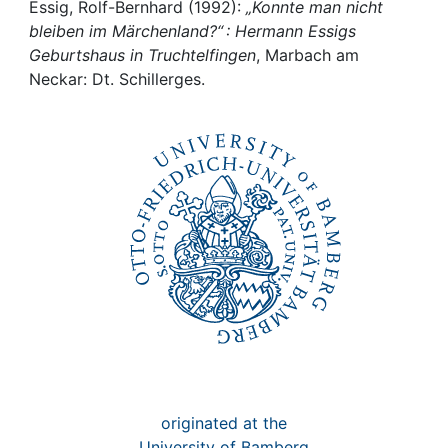
Awards
Essig, Rolf-Bernhard (1992):
„Konnte man nicht
bleiben im Märchenland?“ : Hermann Essigs
My FIS
Geburtshaus in Truchtelfingen
, Marbach am
Neckar: Dt. Schillerges.
Help
originated at the
University of Bamberg