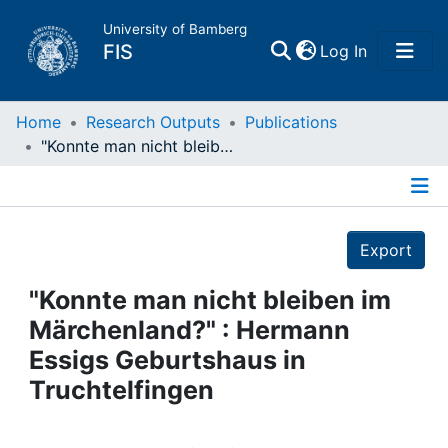
University of Bamberg
(current)
FIS
Log In
Home
Home
Research Outputs
Publications
"Konnte man nicht bleiben im Märchenland?" : Hermann Essigs Geburtshaus in Truchtelfingen
Publications
Details
Research Data
Export
Projects
"Konnte man nicht bleiben im
Märchenland?" : Hermann
People
Essigs Geburtshaus in
Truchtelfingen
Institutions