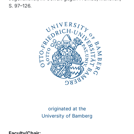
Awards
S. 97–126.
My FIS
Help
originated at the
University of Bamberg
Faculty/Chair: