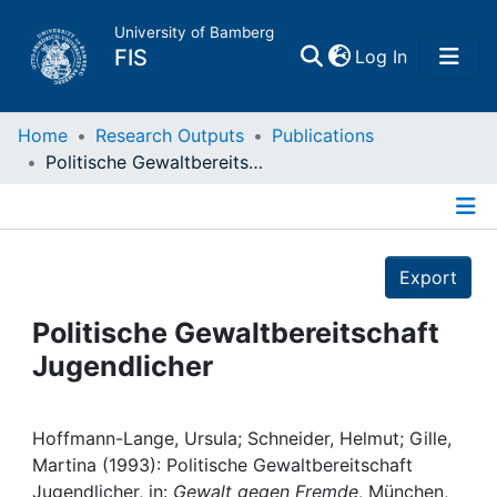
University of Bamberg
(current)
FIS
Log In
Home
Home
Research Outputs
Publications
Politische Gewaltbereitschaft Jugendlicher
Publications
Details
Research Data
Export
Projects
Politische Gewaltbereitschaft
Jugendlicher
People
Institutions
Hoffmann-Lange, Ursula; Schneider, Helmut; Gille,
Martina (1993): Politische Gewaltbereitschaft
Jugendlicher, in:
Gewalt gegen Fremde
, München,