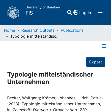
University of Bamberg
(current)
FIS
Log In
Home
Home
Research Outputs
Publications
Typologie mittelständischer Unternehmen
Publications
Details
Research Data
Export
Projects
Typologie mittelständischer
Unternehmen
People
Institutions
Becker, Wolfgang; Krämer, Johannes; Ulrich, Patrick
(2013): Typologie mittelständischer Unternehmen,
in:
Zeitschrift Führung + Organisation : ZfO
,