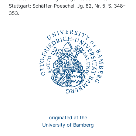
Awards
Stuttgart: Schäffer-Poeschel, Jg. 82, Nr. 5, S. 348–
353.
My FIS
Help
originated at the
University of Bamberg