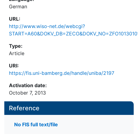
German
URL:
http://www.wiso-net.de/webcgi?
START=A60&DOKV_DB=ZECO&DOKV_NO=ZFO1013010
Type:
Article
URI:
https://fis.uni-bamberg.de/handle/uniba/2197
Activation date:
October 7, 2013
Reference
No FIS full text/file