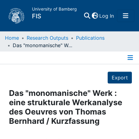
University of Bamberg
(current)
FIS
Log In
Home
Home
Research Outputs
Publications
Das "monomanische" Werk : eine strukturale Werkanalyse des Oeuvres von Thomas Bernhard / Kurzfassung
Publications
Details
Research Data
Export
Projects
Das "monomanische" Werk :
eine strukturale Werkanalyse
People
des Oeuvres von Thomas
Bernhard / Kurzfassung
Institutions