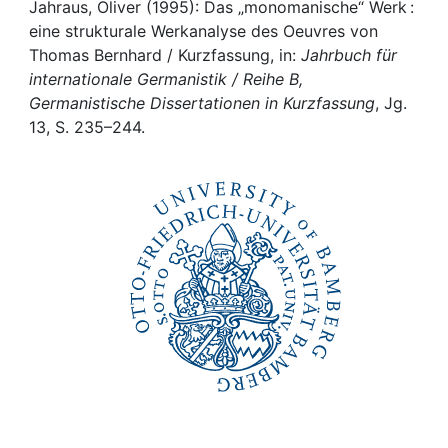
Awards
Jahraus, Oliver (1995): Das „monomanische“ Werk :
eine strukturale Werkanalyse des Oeuvres von
My FIS
Thomas Bernhard / Kurzfassung, in:
Jahrbuch für
internationale Germanistik / Reihe B,
Germanistische Dissertationen in Kurzfassung
, Jg.
Help
13, S. 235–244.